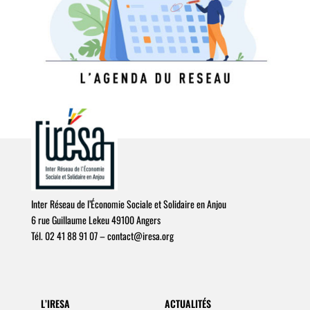
Inter Réseau de l’Économie Sociale et Solidaire en Anjou
6 rue Guillaume Lekeu 49100 Angers
Tél. 02 41 88 91 07 –
c
o
n
t
a
c
t
@
i
r
e
s
a
.
o
r
g
L’IRESA
ACTUALITÉS