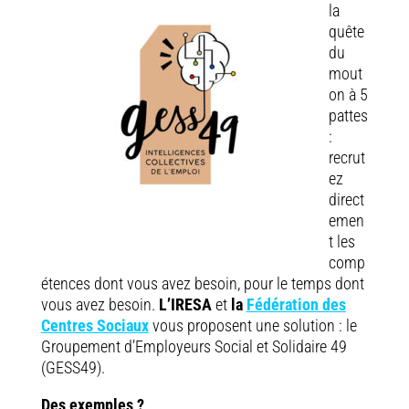
la
quête
du
mout
on à 5
pattes
:
recrut
ez
direct
emen
t les
comp
étences dont vous avez besoin, pour le temps dont
vous avez besoin.
L’IRESA
et
la
Fédération des
Centres Sociaux
vous proposent une solution : le
Groupement d’Employeurs Social et Solidaire 49
(GESS49).
Des exemples ?