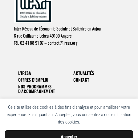
Inter Réseau de l’Économie Sociale et Solidaire en Anjou
6 rue Guillaume Lekeu 49100 Angers
Tél. 02 41 88 91 07 –
c
o
n
t
a
c
t
@
i
r
e
s
a
.
o
r
g
L’IRESA
ACTUALITÉS
OFFRES D’EMPLOI
CONTACT
NOS PROGRAMMES
D’ACCOMPAGNEMENT
Ce site utilise des cookies à des fins d’analyse et pour améliorer votre
expérience. En cliquant sur Accepter, vous consentez à notre utilisation
ARCHIVES
des cookies.
Accepter