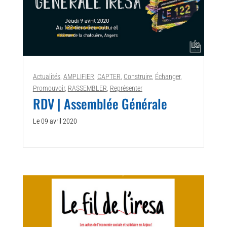
Actualités
,
AMPLIFIER
,
CAPTER
,
Construire
,
Échanger
,
Promouvoir
,
RASSEMBLER
,
Représenter
RDV | Assemblée Générale
Le 09 avril 2020