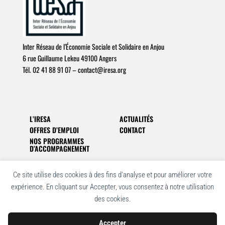
Inter Réseau de l’Économie Sociale et Solidaire en Anjou
6 rue Guillaume Lekeu 49100 Angers
Tél. 02 41 88 91 07 –
c
o
n
t
a
c
t
@
i
r
e
s
a
.
o
r
g
L’IRESA
ACTUALITÉS
OFFRES D’EMPLOI
CONTACT
NOS PROGRAMMES
D’ACCOMPAGNEMENT
Ce site utilise des cookies à des fins d’analyse et pour améliorer votre
expérience. En cliquant sur Accepter, vous consentez à notre utilisation
ARCHIVES
des cookies.
Accepter