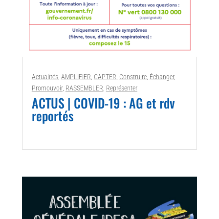
Actualités
,
AMPLIFIER
,
CAPTER
,
Construire
,
Échanger
,
Promouvoir
,
RASSEMBLER
,
Représenter
ACTUS | COVID-19 : AG et rdv
reportés