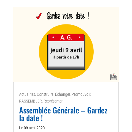
Actualités
,
Construire
,
Échanger
,
Promouvoir
,
RASSEMBLER
,
Représenter
Assemblée Générale – Gardez
la date !
Le 09 avril 2020