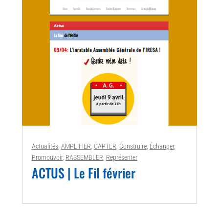
Actualités
,
AMPLIFIER
,
CAPTER
,
Construire
,
Échanger
,
Promouvoir
,
RASSEMBLER
,
Représenter
ACTUS | Le Fil février