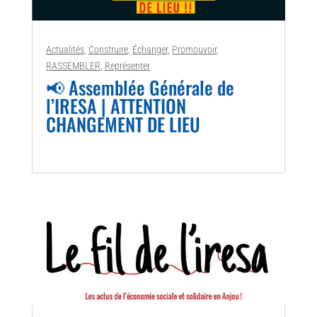
Actualités
,
Construire
,
Échanger
,
Promouvoir
,
RASSEMBLER
,
Représenter
📢 Assemblée Générale de
l’IRESA | ATTENTION
CHANGEMENT DE LIEU