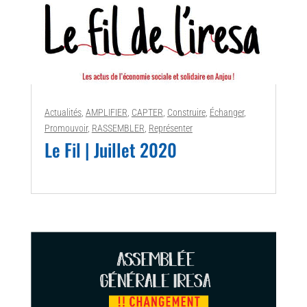
Actualités
,
AMPLIFIER
,
CAPTER
,
Construire
,
Échanger
,
Promouvoir
,
RASSEMBLER
,
Représenter
Le Fil | Juillet 2020