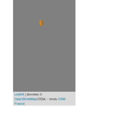
Leaflet
| données ©
OpenStreetMap
/ODbL - rendu
OSM
France