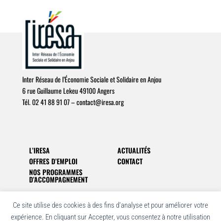
Inter Réseau de l’Économie Sociale et Solidaire en Anjou
6 rue Guillaume Lekeu 49100 Angers
Tél. 02 41 88 91 07 –
c
o
n
t
a
c
t
@
i
r
e
s
a
.
o
r
g
L’IRESA
ACTUALITÉS
OFFRES D’EMPLOI
CONTACT
NOS PROGRAMMES
D’ACCOMPAGNEMENT
Ce site utilise des cookies à des fins d’analyse et pour améliorer votre
expérience. En cliquant sur Accepter, vous consentez à notre utilisation